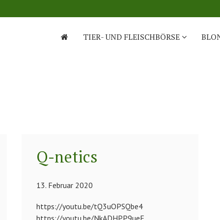
TIER- UND FLEISCHBÖRSE
BLO
Q-netics
13. Februar 2020
https://youtu.be/tQ3uOPSQbe4
https://youtu.be/NkADHPP9ueE...