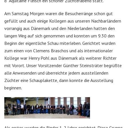
d ´Aquitaine Fleisch ein schöner Züchterabend statt.
Am Samstag Morgen waren die Besucherränge schon gut
gefüllt und auch einige Kollegen aus unseren Nachbarländern
vorrangig aus Dänemark und den Niederlanden hatten den
langen Weg auf sich genommen und konnten um 9.30 den
Beginn der eigentliche Schau miterleben. Gerichtet wurden
zum einen von Clemens Braschos und als internationaler
Kollege war Henry Pohl aus Dänemark als weiterer Richter
mit Vorort. Unser Vorsitzender Günther Steinsträter begrüßte
alle Anwesenden und überreichte jedem ausstellenden
Züchter eine Schauplakette, dann konnte die Ausstellung
beginnen.
Als erstes wurden die Rinder 1-2 Jahre gerichtet. Diese Gruppe