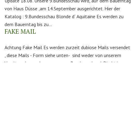
Update 18.08. Unsere 9.Bundesschau wird, auf dem Bauerntag
von Haus Düsse ,am 14.September ausgerichtet. Hier der
Katalog : 9.Bundesschau Blonde d´ Aquitaine Es werden zu
dem Bauerntag bis zu...
FAKE MAIL
Achtung Fake Mail Es werden zurzeit dubiose Mails versendet
, diese Mails - Form siehe unten- sind weder von unserem
Vorsitzenden noch von unserem Bundesverband. Direkt in...
INTERNATIONALE FLEISCHRINDER-
JUNGZÜCHTERTAGE IN TSCHECHIEN
Liebe Jungzüchter und Jungzüchter-Freunde, die Tschechen
veranstalten vom 20 bis 25. August internationale
Fleischrinder-Jungzüchtertage und würden sich über
Teilnehmer aus Deutschland sehr freuen. Wir, vom VdFJ
begeistern...
MITGLIEDERVERSAMMLUNG 2024