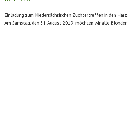
Einladung zum Niedersächsischen Züchtertreffen in den Harz.
Am Samstag, den 31. August 2019, möchten wir alle Blonden
Freunde zum Züchtertreffen um 13 Uhr auf unseren Betrieb
in...
Kontakt
Bundesverband Blonde d’Aquitaine Deutschland
Unterberg I 25
59269 Beckum