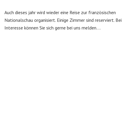
Auch dieses jahr wird wieder eine Reise zur französischen
Nationalschau organisiert. Einige Zimmer sind reserviert. Bei
Interesse können Sie sich gerne bei uns melden....
Kontakt
Bundesverband Blonde d’Aquitaine Deutschland
Unterberg I 25
59269 Beckum
Telefon : 02521/14299
Mobil.: 0151 1155 6575