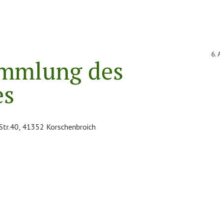
6. 
ammlung des
es
 Str.40, 41352 Korschenbroich