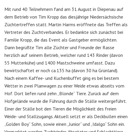
Mit rund 40 Teilnehmern fand am 31 August in Diepenau auf
dem Betrieb von Tim Kropp das diesjährige Niedersächsische
Züchtertreffen statt. Martin Harms eröffnete das Treffen als
Vertreter des Zuchtverbandes. Er bedankte sich zunächst bei
Familie Kropp, die das Event als Gastgeber ermöglichten.
Dann begrüßte Tim alle Züchter und Freunde der Rasse
herzlich auf seinem Betrieb, welcher rund 143 Rinder (davon
55 Mutterkühe) und 1400 Mastschweine umfasst. Dazu
bewirtschaftet er noch ca.135 ha (davon 30 ha Grünland).
Nach einem Kaffee- und Kuchenbuffet ging es bei bestem
Wetter in zwei Planwagen zu einer Weide etwas abseits vom
Hof. Dort liefen rund zehn „Blonde“ Tiere. Zurück auf dem
Hofgelände wurde die Führung durch die Ställe weitergeführt.
Einer der Ställe bot den Tieren die Möglichkeit des freien
Weide- und Stallzugangs. Aktuell setzt er als Deckbullen einen
„Golden Boy“ Sohn, sowie einen „Junior“ und „Idalgo“ Sohn ein.
Vermarktet werden Zuchtrinder, Absetzter und Schlachttiere.